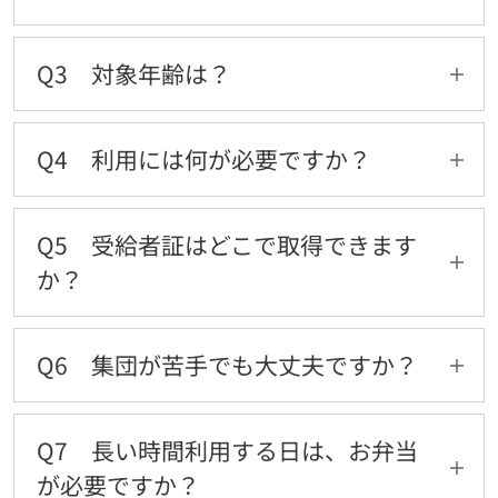
力・自立心・自尊心や主体性を育みます。お子
A2 未就学のお子さまを対象に、生活力や社会
さま一人ひとりの発達に合わせて支援します。
性を育てる療育を行う福祉サービスです。こと
Q3 対象年齢は？
ば・遊び・活動・学習・コミュニケーションな
ど、様々な遊びや体験活動を通して、自尊心や
A3 児童発達支援は未就学、放課後等デイサー
主体性を育みます。お子さま一人ひとりの発達
ビスは小1〜高校3年生です。
Q4 利用には何が必要ですか？
に合わせて支援します。
A4 利用には受給者証が必要です。受給者証に
は利用できる日数や負担額などが記載されてい
Q5 受給者証はどこで取得できます
ます。
か？
A5 お住まいの市区町村の障害福祉課で発行さ
れます。必要に応じて取得の流れをお手伝いし
Q6 集団が苦手でも大丈夫ですか？
ます。
A6 大丈夫です。事前のヒアリングを行い、お
子さまが安心して過ごせる方法を一緒に考えま
Q7 長い時間利用する日は、お弁当
す。
が必要ですか？