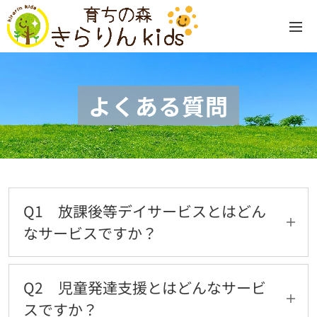
よくある質問
Q1 放課後等デイサービスとはどん
なサービスですか？
A1 学校の放課後や長期休みに、生活力や社会
性を育てる療育を行う福祉サービスです。こと
Q2 児童発達支援とはどんなサービ
ば・遊び・活動・学習・コミュニケーションな
スですか？
ど、様々な遊びや体験活動を通じて、・生きる