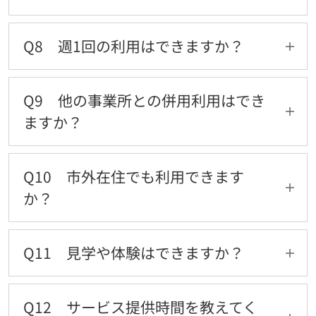
A7 学校がお休みの日（10:00〜16:00利用）
は、お弁当のご持参をお願いしています。
Q8 週1回の利用はできますか？
A8 週1回から利用可能です。ただし安定して通
えるよう、固定曜日でのご利用をお勧めしてい
Q9 他の事業所との併用利用はでき
ます。
ますか？
A9 できます。同じ日に複数施設の利用はでき
ませんが、曜日を分ければ併用可能です。
Q10 市外在住でも利用できます
か？
A10 受給者証をお持ちであれば市外の方も利
用できます。
Q11 見学や体験はできますか？
A11 できます。ご家族が説明を受けている間、
お子さまがその日のプログラムに参加すること
Q12 サービス提供時間を教えてく